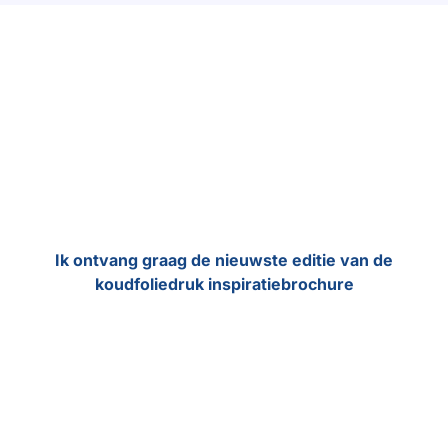
1001 metallic kleuren met
zilver & goud koudfoliedruk
Ik ontvang graag de nieuwste editie van de
koudfoliedruk inspiratiebrochure