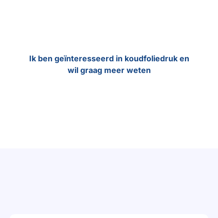
Packaging Design and Management – University of
Twente
Ik ben geïnteresseerd in koudfoliedruk en
wil graag meer weten