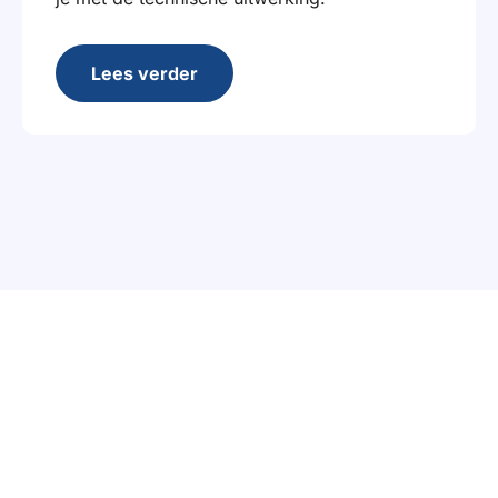
Lees verder
1001 metallic kleuren met
zilver & goud koudfoliedruk