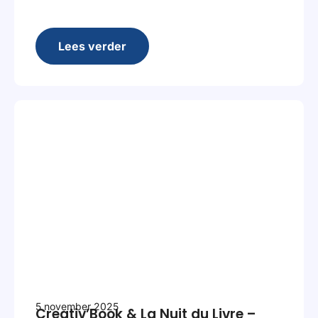
Lees verder
5 november 2025
Creativ’Book & La Nuit du Livre –